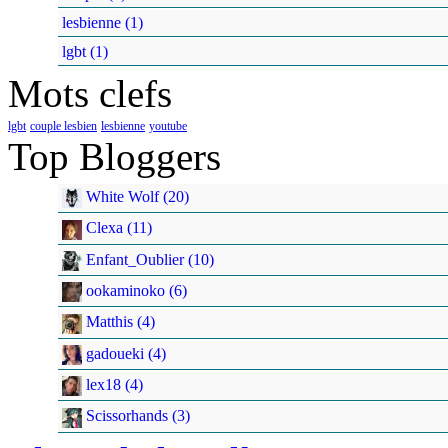
lesbienne (1)
lgbt (1)
Mots clefs
lgbt
couple lesbien
lesbienne
youtube
Top Bloggers
White Wolf (20)
Clexa (11)
Enfant_Oublier (10)
ookaminoko (6)
Matthis (4)
gadoueki (4)
lex18 (4)
Scissorhands (3)