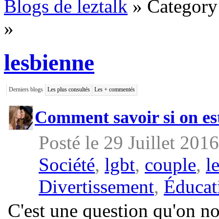
Blogs de leztalk
» Category
»
lesbienne
Derniers blogs
Les plus consultés
Les + commentés
Comment savoir si on es
Posté le 29 Juillet 201
Société
,
lgbt
,
couple
,
l
Divertissement
,
Éducat
C'est une question qu'on 