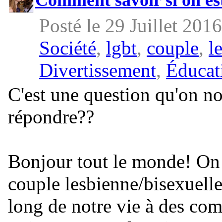
Posté le 29 Juillet 201
Société
,
lgbt
,
couple
,
l
Divertissement
,
Éducat
C'est une question qu'on 
répondre??
Bonjour tout le monde! On 
couple lesbienne/bisexuell
long de notre vie à des co