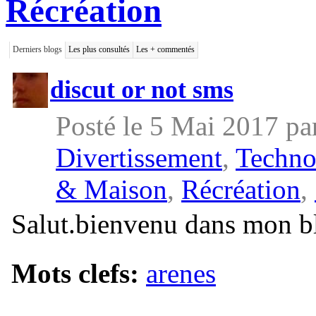
Récréation
Derniers blogs
Les plus consultés
Les + commentés
discut or not sms
Posté le 5 Mai 2017 p
Divertissement
,
Techno
& Maison
,
Récréation
,
Salut.bienvenu dans mon b
Mots clefs:
arenes