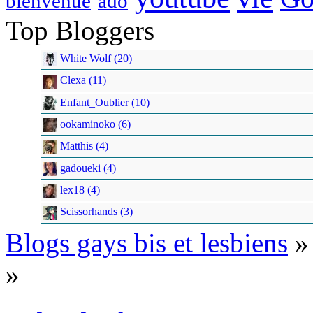
bienvenue
ado
Top Bloggers
White Wolf (20)
Clexa (11)
Enfant_Oublier (10)
ookaminoko (6)
Matthis (4)
gadoueki (4)
lex18 (4)
Scissorhands (3)
Blogs gays bis et lesbiens
»
»