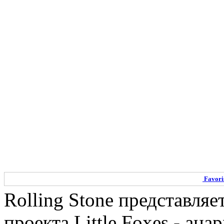
Cine Gay / Kapgang
80 vus
GAYBY BABY - Offic
35 vus
Jude and Connor Ki
Fosters Season 2b E
39 vus
Favori
Rolling Stone представляе
Twins Come Out To
проекта Little Foxes - ан